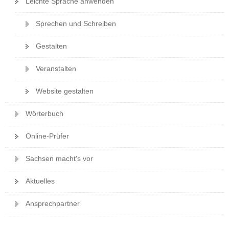
Leichte Sprache anwenden
a
v
Sprechen und Schreiben
i
Gestalten
g
a
Veranstalten
t
i
Website gestalten
o
n
Wörterbuch
Online-Prüfer
Sachsen macht's vor
Aktuelles
Ansprechpartner